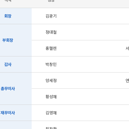
회장
김광기
정대철
부회장
홍헬렌
서
감사
박창민
양세정
연
총무이사
황성재
재무이사
김영재
최장환