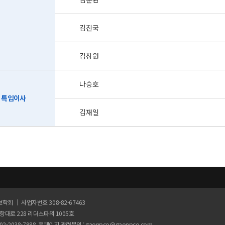
김진국
김창원
나승호
특임이사
김재일
학회 ｜ 사업자번호 308-82-67463
공항대로 228 리더스타워 1005호
02-2038-7988 홈페이지 관련문의 :
gaonpco@gaonpco.com