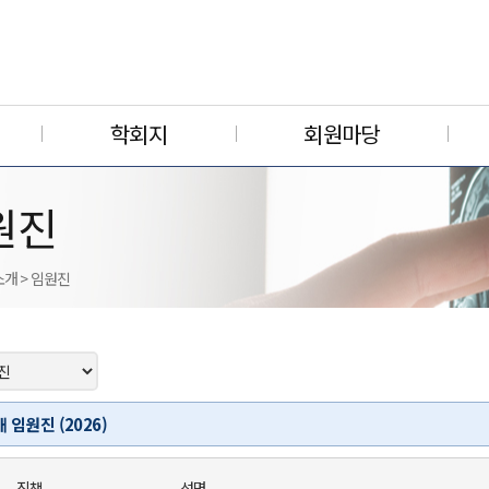
학회지
회원마당
원진
소개 > 임원진
 임원진 (2026)
직책
성명