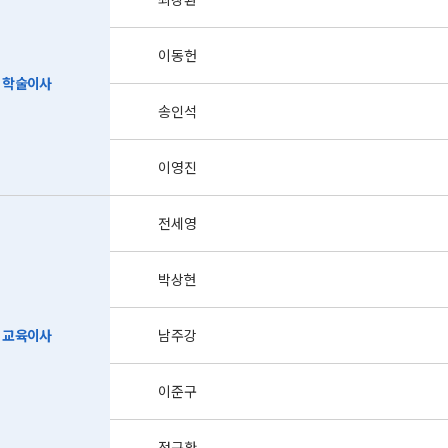
이동헌
학술이사
송인석
이영진
전세영
박상현
교육이사
남주강
이준구
정규환