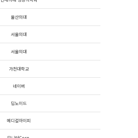
울산의대
서울의대
서울의대
가천대학교
네이버
딥노이드
메디컬아이피
모니터Corp.