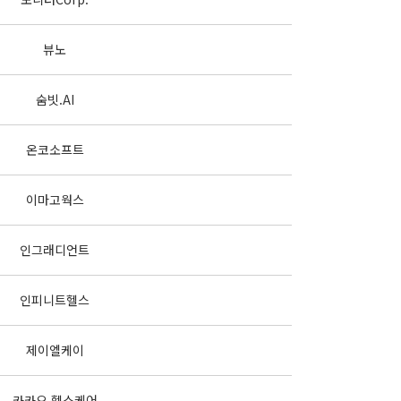
뷰노
숨빗.AI
온코소프트
이마고웍스
인그래디언트
인피니트헬스
제이엘케이
카카오 헬스케어