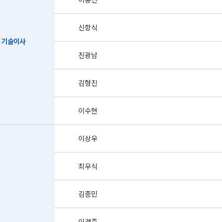
신항식
기술이사
진광남
김형진
이수현
이상우
최우식
김종민
이경준