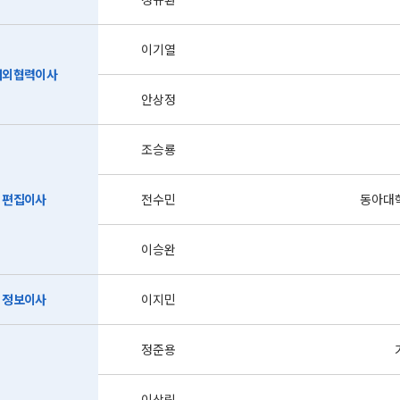
이기열
대외협력이사
안상정
조승룡
편집이사
전수민
동아대
이승완
정보이사
이지민
정준용
이상림