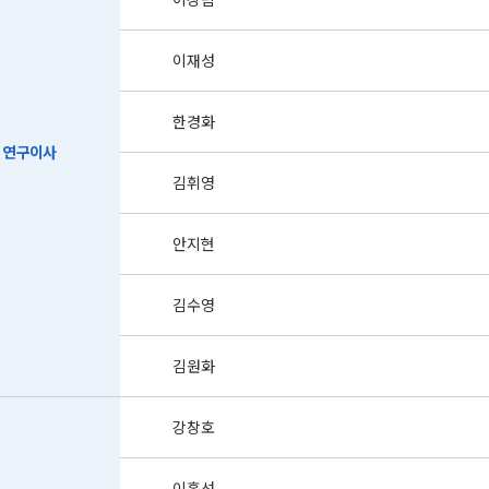
이재성
한경화
연구이사
김휘영
안지현
김수영
김원화
강창호
이홍선