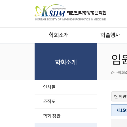
학회소개
학술행사
임
학회소개
> 학회
인사말
조직도
제15대
학회 정관