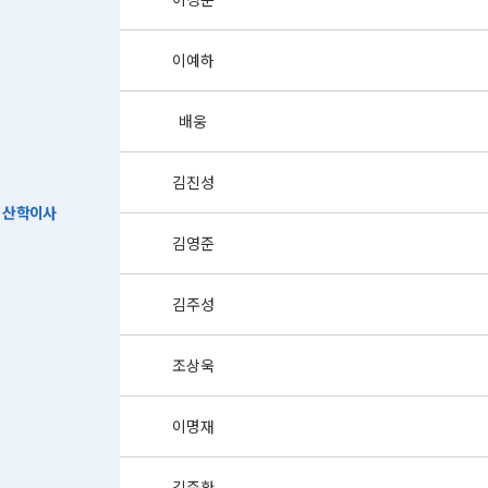
이예하
배웅
김진성
산학이사
김영준
김주성
조상욱
이명재
김준환